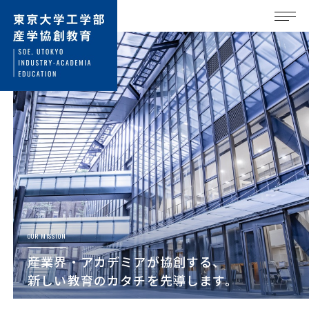
OUR MISSION
産業界・アカデミアが協創する、
新しい教育のカタチを先導します。