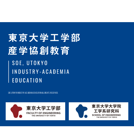
SOE,UTOKYO INDUSTRY-ACADEMIA EDUCATION ALL RIGHTS RESERVED.