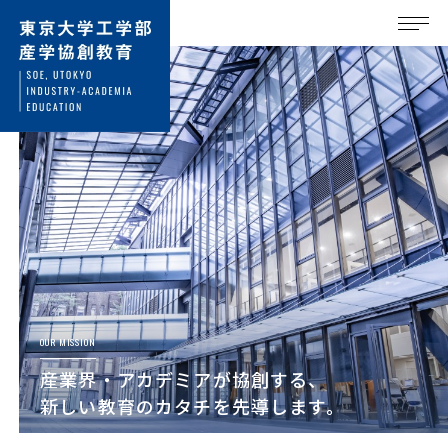
OUR MISSION
産業界・アカデミアが協創する、
新しい教育のカタチを先導します。