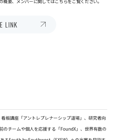
の概要、メンバーに関してはこちらをご覧ください。
E LINK
続く看板講座「アントレプレナーシップ道場」、研究者向
以前のチームや個人を応援する「FoundX」、世界有数の
outh by Southwest（SXSW）への出展を目指す