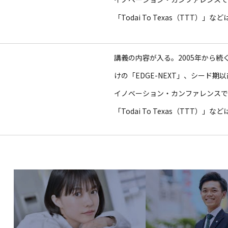
「Todai To Texas（TTT）
講義の内容が入る。2005年から
けの「EDGE-NEXT」、シード期
イノベーション・カンファレンスであるS
「Todai To Texas（TTT）