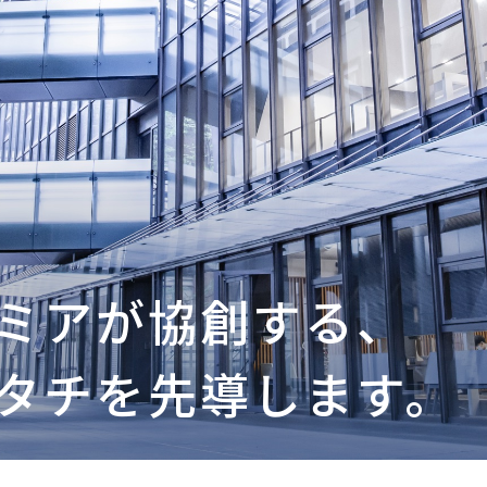
ミアが協創する、
タチを先導します。