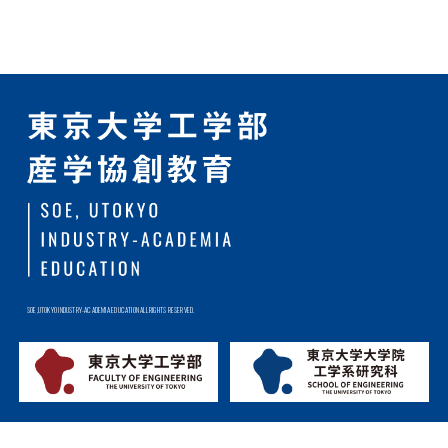
SOE,UTOKYO INDUSTRY-ACADEMIA EDUCATION ALL RIGHTS RESERVED.