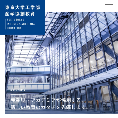
OUR MISSION
産業界・アカデミアが協創する、
新しい教育のカタチを先導します。