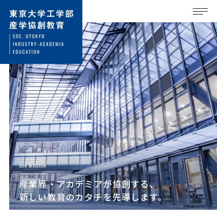
OUR MISSION
産業界・アカデミアが協創する、
新しい教育のカタチを先導します。