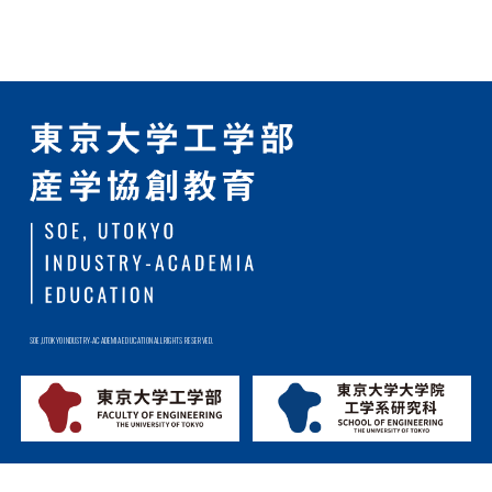
SOE,UTOKYO INDUSTRY-ACADEMIA EDUCATION ALL RIGHTS RESERVED.