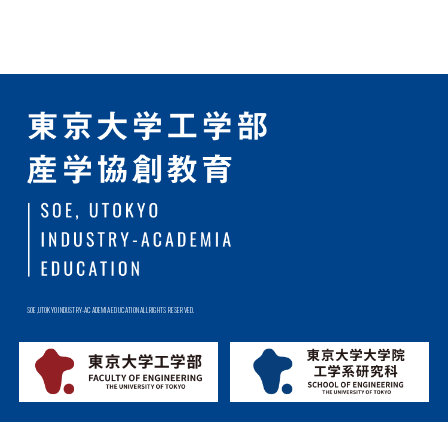
SOE,UTOKYO INDUSTRY-ACADEMIA EDUCATION ALL RIGHTS RESERVED.