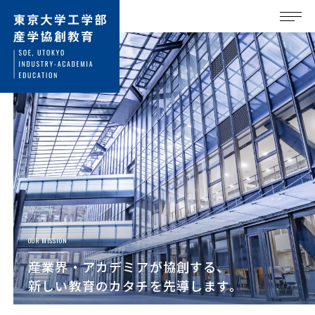
OUR MISSION
産業界・アカデミアが協創する、
新しい教育のカタチを先導します。