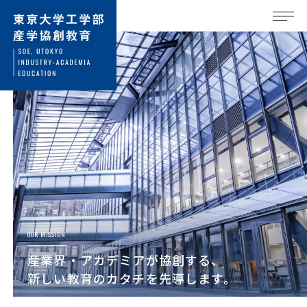
OUR MISSION
産業界・アカデミアが協創する、
新しい教育のカタチを先導します。