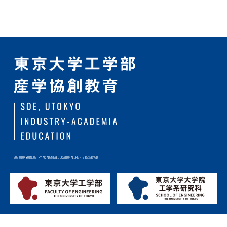
SOE,UTOKYO INDUSTRY-ACADEMIA EDUCATION ALL RIGHTS RESERVED.