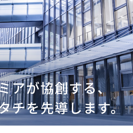
ミアが協創する、
タチを先導します。