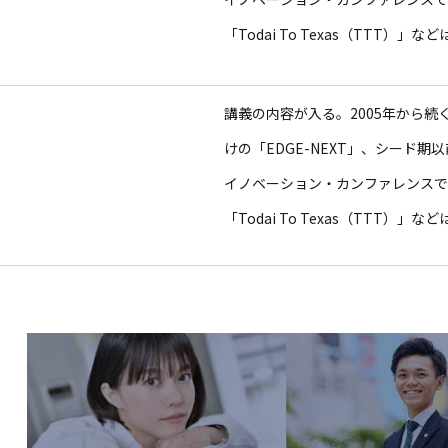
「Todai To Texas（TTT）
講義の内容が入る。2005年から
けの「EDGE-NEXT」、シード期
イノベーション・カンファレンスであるS
「Todai To Texas（TTT）