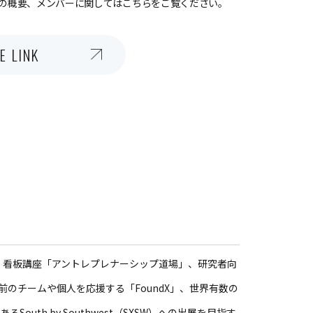
の概要、メンバーに関してはこちらをご覧ください。
E LINK
続く看板講座「アントレプレナーシップ道場」、研究者向
以前のチームや個人を応援する「FoundX」、世界有数の
outh by Southwest（SXSW）への出展を目指す