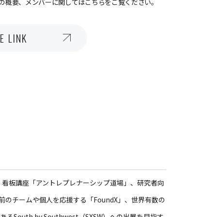
の概要、メンバーに関してはこちらをご覧ください。
E LINK
続く看板講座「アントレプレナーシップ道場」、研究者向
以前のチームや個人を応援する「FoundX」、世界有数の
outh by Southwest（SXSW）への出展を目指す