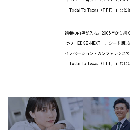
「Todai To Texas（TTT）
講義の内容が入る。2005年から
けの「EDGE-NEXT」、シード期
イノベーション・カンファレンスであるS
「Todai To Texas（TTT）