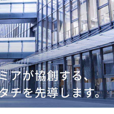
ミアが協創する、
タチを先導します。