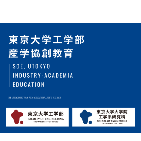
SOE,UTOKYO INDUSTRY-ACADEMIA EDUCATION ALL RIGHTS RESERVED.