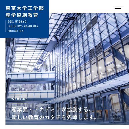
OUR MISSION
産業界・アカデミアが協創する、
新しい教育のカタチを先導します。