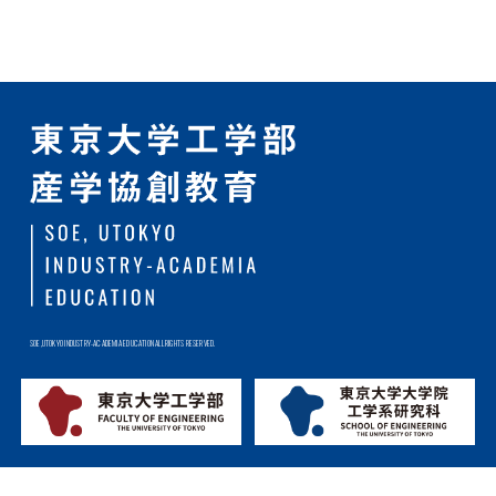
SOE,UTOKYO INDUSTRY-ACADEMIA EDUCATION ALL RIGHTS RESERVED.