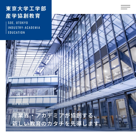
OUR MISSION
産業界・アカデミアが協創する、
新しい教育のカタチを先導します。