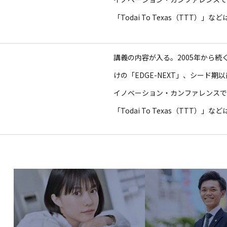
「Todai To Texas（TTT）
講義の内容が入る。2005年から
けの「EDGE-NEXT」、シード期
イノベーション・カンファレンスであるS
「Todai To Texas（TTT）