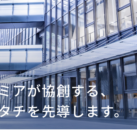
ミアが協創する、
タチを先導します。