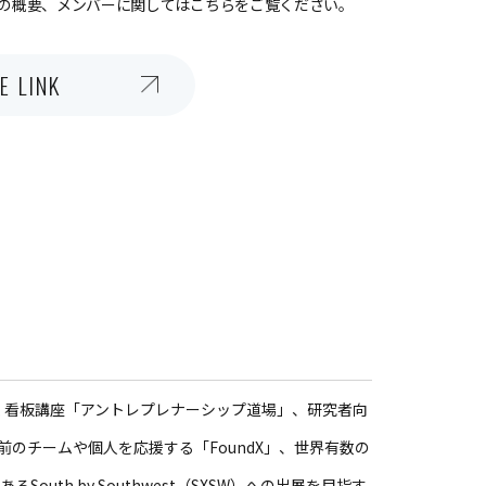
の概要、メンバーに関してはこちらをご覧ください。
E LINK
続く看板講座「アントレプレナーシップ道場」、研究者向
以前のチームや個人を応援する「FoundX」、世界有数の
outh by Southwest（SXSW）への出展を目指す