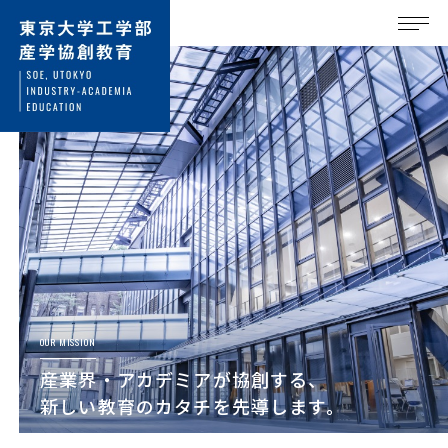
OUR MISSION
産業界・アカデミアが協創する、
新しい教育のカタチを先導します。