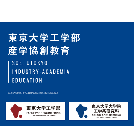
SOE,UTOKYO INDUSTRY-ACADEMIA EDUCATION ALL RIGHTS RESERVED.