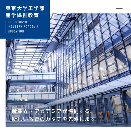
OUR MISSION
産業界・アカデミアが協創する、
新しい教育のカタチを先導します。