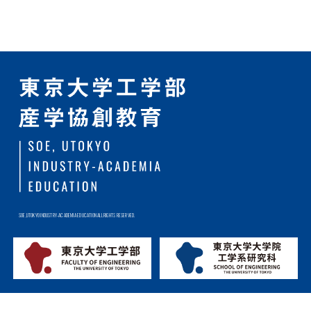
SOE,UTOKYO INDUSTRY-ACADEMIA EDUCATION ALL RIGHTS RESERVED.