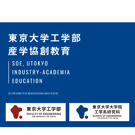
SOE,UTOKYO INDUSTRY-ACADEMIA EDUCATION ALL RIGHTS RESERVED.