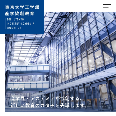
OUR MISSION
産業界・アカデミアが協創する、
新しい教育のカタチを先導します。