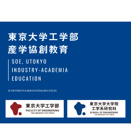
SOE,UTOKYO INDUSTRY-ACADEMIA EDUCATION ALL RIGHTS RESERVED.