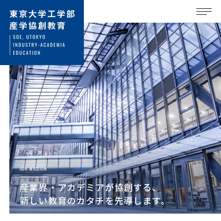
OUR MISSION
産業界・アカデミアが協創する、
新しい教育のカタチを先導します。